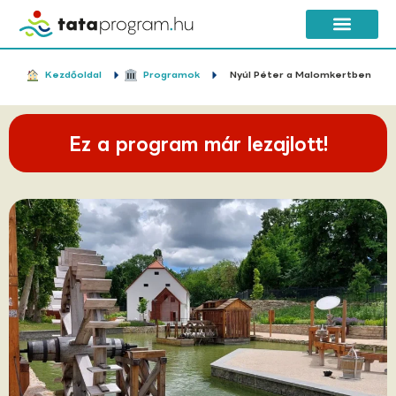
Kezdőoldal
Programok
Nyúl Péter a Malomkertben
Ez a program már lezajlott!