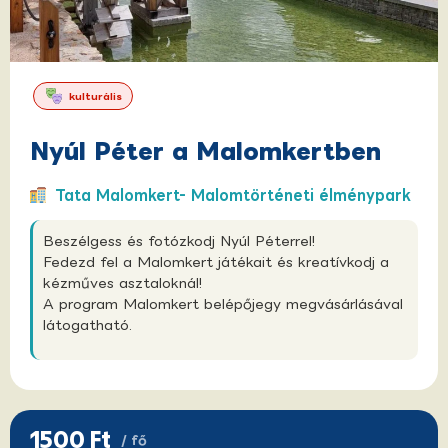
kulturális
Nyúl Péter a Malomkertben
Tata Malomkert- Malomtörténeti élménypark
Beszélgess és fotózkodj Nyúl Péterrel!
Fedezd fel a Malomkert játékait és kreatívkodj a
kézműves asztaloknál!
A program Malomkert belépőjegy megvásárlásával
látogatható.
1500 Ft
/ fő