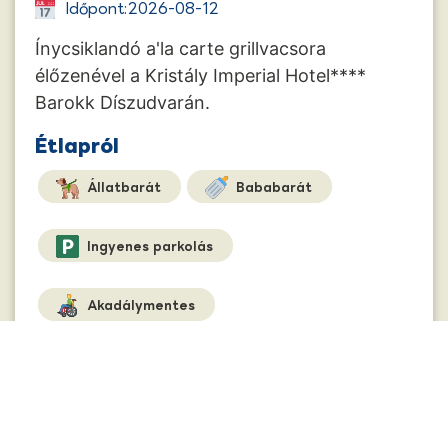
Időpont:
2026-08-12
Ínycsiklandó a'la carte grillvacsora
élőzenével a Kristály Imperial Hotel****
Barokk Díszudvarán.
Étlapról
Állatbarát
Bababarát
Ingyenes parkolás
Akadálymentes
Őrzött kerékpártátoló
Részletek