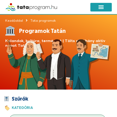
Kezdőoldal
Tata programok
Programok Tatán
Kalandok, kultúra, természet | Tölts el néhány aktív
napot Tatán!
Szűrők
KATEGÓRIA