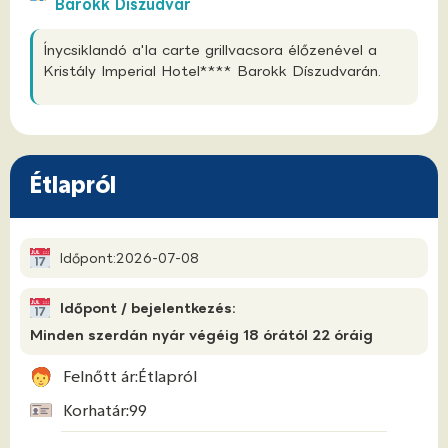
Barokk Díszudvar
Ínycsiklandó a'la carte grillvacsora élőzenével a
Kristály Imperial Hotel**** Barokk Díszudvarán.
Étlapról
Időpont:
2026-07-08
Időpont / bejelentkezés:
Minden szerdán nyár végéig 18 órától 22 óráig
Felnőtt ár:
Étlapról
Korhatár:
99