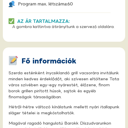
Program max. létszáma:
60
AZ ÁR TARTALMAZZA:
A gombra kattintva átirányítunk a szervező oldalára.
Fő információk
Szerda esténként ínycsiklandó grill vacsorára invitálunk
minden kedves érdeklődőt, aki szívesen eltöltene Tata
város szívében egy-egy nyárestét, élőzene, finom
borok grillen pirított húsok, sajtok és egyéb
finomságok társaságában.
Hétről-hétre változó kínálatunk mellett nyári itallapunk
sláger tételei is megkóstolhatók.
Magával ragadó hangulatú Barokk Díszudvarunkon