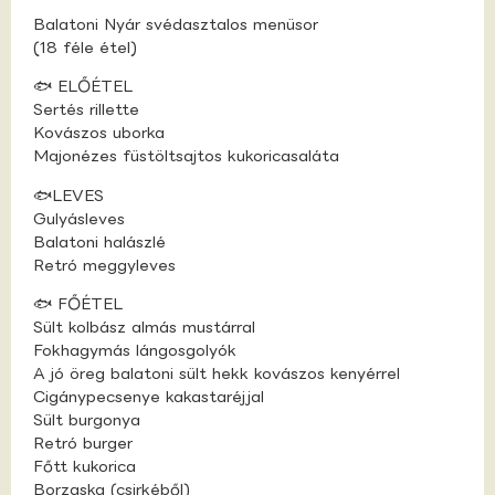
Balatoni Nyár svédasztalos menüsor
(18 féle étel)
🐟 ELŐÉTEL
Sertés rillette
Kovászos uborka
Majonézes füstöltsajtos kukoricasaláta
🐟LEVES
Gulyásleves
Balatoni halászlé
Retró meggyleves
🐟 FŐÉTEL
Sült kolbász almás mustárral
Fokhagymás lángosgolyók
A jó öreg balatoni sült hekk kovászos kenyérrel
Cigánypecsenye kakastaréjjal
Sült burgonya
Retró burger
Főtt kukorica
Borzaska (csirkéből)