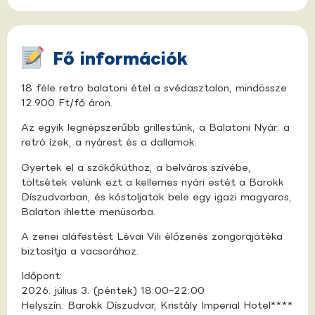
Fő információk
18 féle retro balatoni étel a svédasztalon, mindössze
12.900 Ft/fő áron.
Az egyik legnépszerűbb grillestünk, a Balatoni Nyár: a
retró ízek, a nyárest és a dallamok.
Gyertek el a szökőkúthoz, a belváros szívébe,
töltsétek velünk ezt a kellemes nyári estét a Barokk
Díszudvarban, és kóstoljatok bele egy igazi magyaros,
Balaton ihlette menüsorba.
A zenei aláfestést Lévai Vili élőzenés zongorajátéka
biztosítja a vacsorához.
Időpont:
2026. július 3. (péntek) 18:00–22:00
Helyszín: Barokk Díszudvar, Kristály Imperial Hotel****