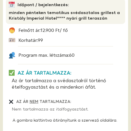
Időpont / bejelentkezés:
minden pénteken tematikus svédasztalos grillest a
Kristály Imperial Hotel**** nyári grill teraszán
Felnőtt ár:
12.900 Ft
/ fő
Korhatár:
99
Program max. létszáma:
60
AZ ÁR TARTALMAZZA:
Az ár tartalmazza a svédasztalról történő
ételfogyasztást és a mindenkori áfát.
AZ ÁR
NEM
TARTALMAZZA:
Nem tartalmazza az italfogyasztást.
A gombra kattintva átirányítunk a szervező oldalára.