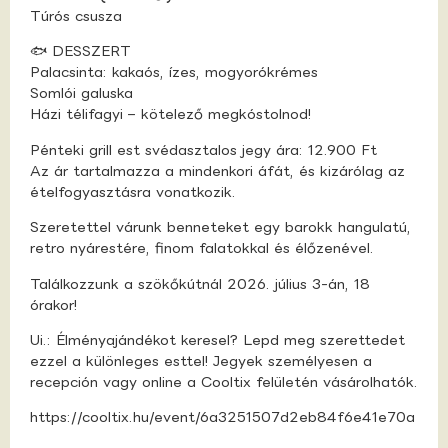
Túrós csusza
🐟 DESSZERT
Palacsinta: kakaós, ízes, mogyorókrémes
Somlói galuska
Házi télifagyi – kötelező megkóstolnod!
Pénteki grill est svédasztalos jegy ára: 12.900 Ft
Az ár tartalmazza a mindenkori áfát, és kizárólag az
ételfogyasztásra vonatkozik.
Szeretettel várunk benneteket egy barokk hangulatú,
retro nyárestére, finom falatokkal és élőzenével.
Találkozzunk a szökőkútnál 2026. július 3-án, 18
órakor!
Ui.: Élményajándékot keresel? Lepd meg szerettedet
ezzel a különleges esttel! Jegyek személyesen a
recepción vagy online a Cooltix felületén vásárolhatók.
https://cooltix.hu/event/6a3251507d2eb84f6e41e70a