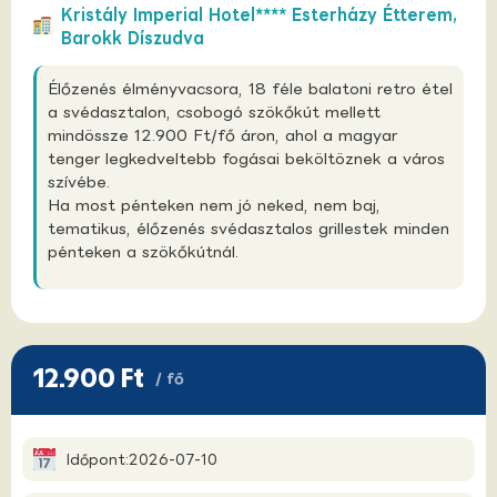
Kristály Imperial Hotel**** Esterházy Étterem,
Barokk Díszudva
Élőzenés élményvacsora, 18 féle balatoni retro étel
a svédasztalon, csobogó szökőkút mellett
mindössze 12.900 Ft/fő áron, ahol a magyar
tenger legkedveltebb fogásai beköltöznek a város
szívébe.
Ha most pénteken nem jó neked, nem baj,
tematikus, élőzenés svédasztalos grillestek minden
pénteken a szökőkútnál.
12.900 Ft
/ fő
Időpont:
2026-07-10